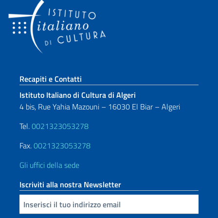
Sezione footer
Recapiti e Contatti
Istituto Italiano di Cultura di Algeri
4 bis, Rue Yahia Mazouni – 16030 El Biar – Algeri
Tel.
0021323053278
Fax.
0021323053278
Gli uffici della sede
Iscriviti alla nostra Newsletter
Inserisci la tua email