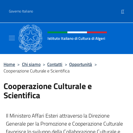
Salta al contenuto
IT
Governo Italiano
Intestazione sito, social e menù
Istituto Italiano di Cultura di Algeri
Il sito ufficiale dell'Istituto Italiano di Cultur
Home
>
Chi siamo
>
Contatti
>
Opportunità
>
Cooperazione Culturale e Scientifica
Cooperazione Culturale e
Scientifica
Il Ministero Affari Esteri attraverso la Direzione
Generale per la Promozione e Cooperazione Culturale
favorisce lo sviluppo della Collaborazione Culturale e