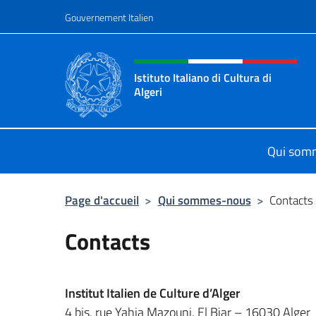
Aller au contenu
Gouvernement Italien
Site Web, social et en-tê
Istituto Italiano di Cultura di
Algeri
Il sito ufficiale dell'Istituto Italiano 
Qui som
Page d'accueil
>
Qui sommes-nous
>
Contacts
Contacts
Institut Italien de Culture d’Alger
4 bis, rue Yahia Mazouni, El Biar – 16030 Alger