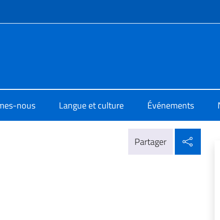
te de menu
di Cultura di Algeri
mes-nous
Langue et culture
Événements
Parta
Partager