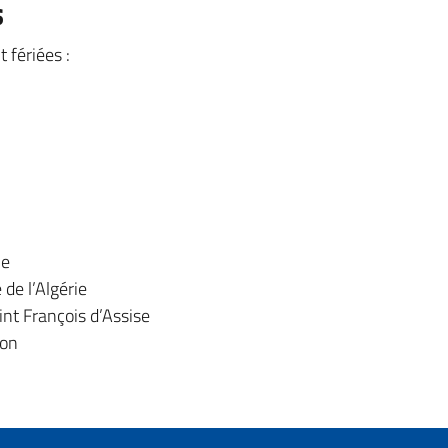
s
 fériées :
ne
de l’Algérie
int François d’Assise
ion