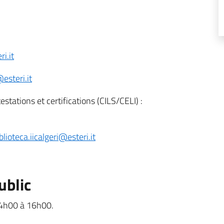
i.it
@esteri.it
stations et certifications (CILS/CELI) :
blioteca.iicalgeri@esteri.it
ublic
14h00 à 16h00.