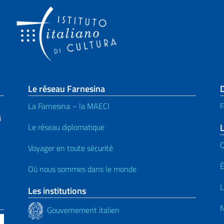
page
Le réseau Farnesina
La Farnesina – la MAECI
F
i
Le réseau diplomatique
L
Voyager en toute sécurité
É
Où nous sommes dans le monde
L
Les institutions
N
Gouvernement italien